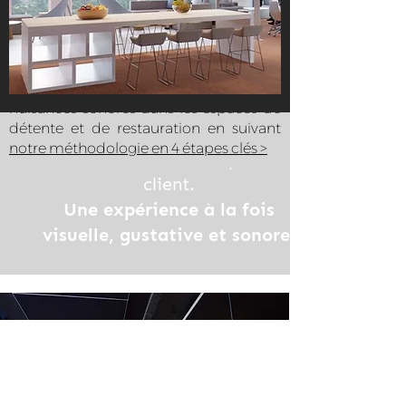
volume supérieur à 250 m³. La
circulation des personnes... On se 
décroissance spatiale de 3 dB(A) par
retrouve souvent avec des 
doublement de distance pour un
espaces de service ouverts, des 
volume supérieur à 250 m³.
surfaces dures telles que le verre, 
Nous abordons le traitement des
le béton et une faible surface 
nuisances sonores dans les espaces de
d'absorption acoustique. On 
détente et de restauration en suivant
observe alors un phénomène de 
notre méthodologie en 4 étapes clés >
Tout est centré sur l'expérience
brouhaha très désagréable et 
fatiguant lors des pics de 
client.
fréquentation. Or, les dommages 
Une expérience à la fois
auditifs peuvent être irréversibles. 
visuelle, gustative et sonore.
Les professionnels de l’hôtellerie-
restauration sont très souvent 
exposés à un niveau sonore 
variant de 60 à 135 décibels, 
l'exposition devient dangereuse 
pour la santé du personnel de 
service. 

Notre regard d'expert avec un 