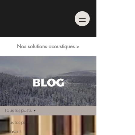
Nos solutions acoustiques >
BLOG
S'inscrire
Blog
Tous les posts
Tous les posts
Conseils