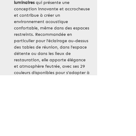
luminaires
 qui présente une 
conception innovante et accrocheuse 
et contribue à créer un 
environnement acoustique 
confortable, même dans des espaces 
restreints. Recommandée en 
particulier pour l’éclairage au-dessus 
des tables de réunion, dans l’espace 
détente ou dans les lieux de 
restauration, elle apporte élégance 
et atmosphère feutrée, avec ses 29 
couleurs disponibles pour s’adapter à 
l’ameublement existant.
Siléopta
Workspace Expo
innovations acoustiques
Posts récents
Voir tout