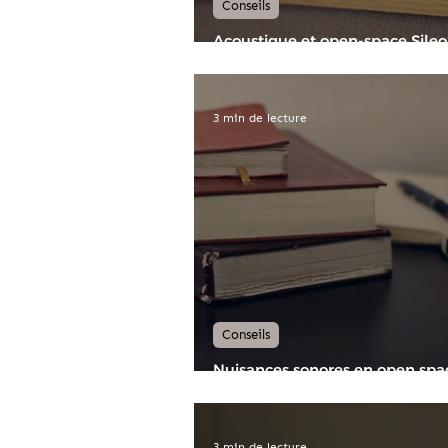
Conseils
Acoustique et open-space Sileo
pour un environnement sans
perturbations sonores
3 min de lecture
Conseils
Nuisances sonores en open spa
Réglementation, normes et sol
3 min de lecture