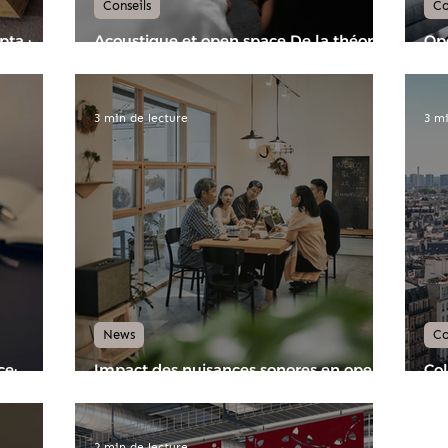
Conseils
Co
pta :
Acoustique et open space De la théorie
Ope
à la pratique ou l’indispensable
bu
expertise d’un spécialiste
3 min de lecture
3 mi
News
Co
ce:
Impact des nuisances sonores en open
Col
utions
space sur les salariés
cha
sol
2 min de lecture