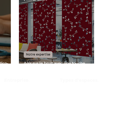
Notre expertise
dico-
Agir sur le bruit avec une touche
décorative personnalisée
Entreprise.
Types d'espaces.
Home
Réception et circulation
Acoustique
Partage et réflexion
Notre Expertise
Travail
Démarche écologique
Détente et restauration