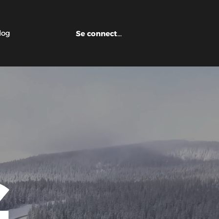
log
Se connecter
G