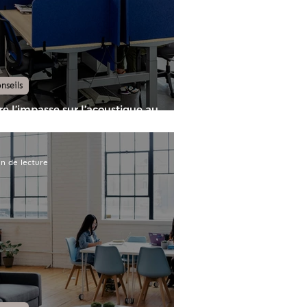
nseils
re l’impasse sur l’acoustique au
eau : pourquoi est-ce une mauvaise
e ?
n de lecture