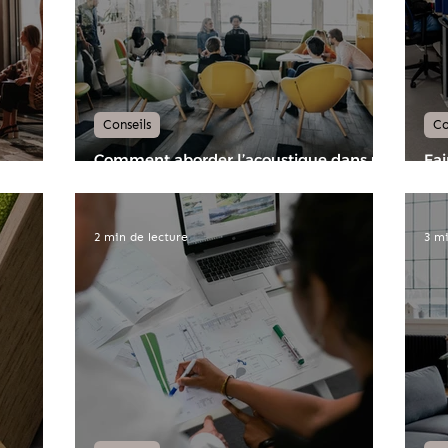
Conseils
Co
Comment aborder l’acoustique dans un
Fai
oncept
projet d’aménagement de bureaux ?
bur
idé
2 min de lecture
3 mi