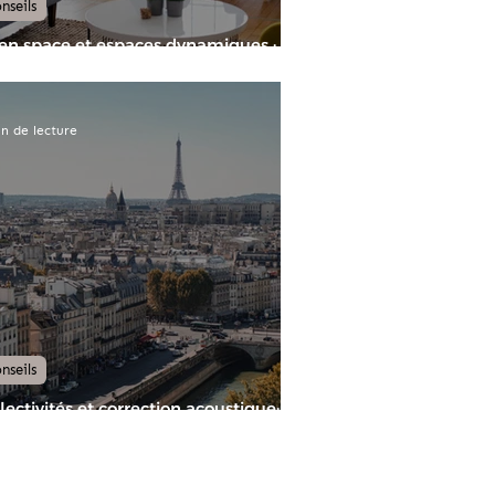
nseils
n space et espaces dynamiques : le
reau comme lieu de vie
n de lecture
nseils
lectivités et correction acoustique: à
que bâtiment ses besoins et ses
utions