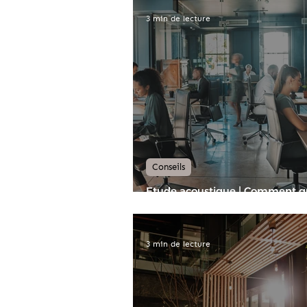
3 min de lecture
Conseils
Etude acoustique | Comment qu
un résultat acoustique et s'eng
auprès de vos clients ?
3 min de lecture