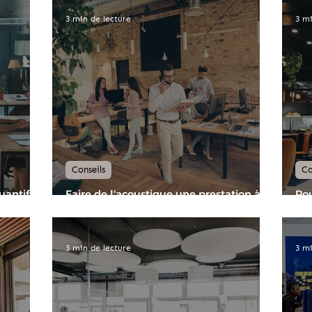
3 min de lecture
3 mi
Conseils
Co
antifier
Faire de l'acoustique une prestation à
Pou
ager
forte valeur ajoutée en choisissant
rén
l'expertise Siléopta
3 min de lecture
3 mi