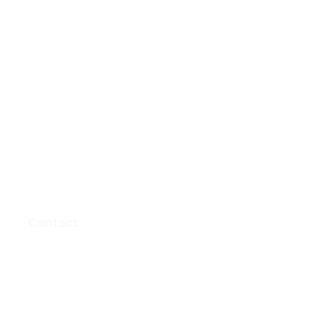
Contact.
+33 (0) 1 89 71 41 60
Paris
St Etienne
Alès