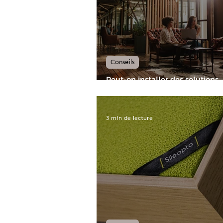
Conseils
Peut-on installer des solutions
acoustiques sans dégrader le c
architectural des espaces ?
3 min de lecture