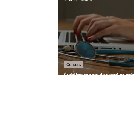
Conseils
Établissements de santé et mé
sociaux: Améliorer le confort
acoustique