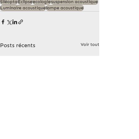
Siléopta
Eclipse
ecologie
suspension acoustique
Luminaire acoustique
lampe acoustique
Posts récents
Voir tout