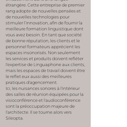
étrangère. Cette entreprise de premier
rang adopte de nouvelles pensées et
de nouvelles technologies pour
stimuler l’innovation, afin de fournir la
meilleure formation linguistique dont
vous avez besoin. En tant que société
de bonne réputation, les clients et le
personnel formateurs apprécient les
espaces insonorisés. Non seulement
les services et produits doivent refléter
l'expertise de Linguaphone aux clients,
mais les espaces de travail doivent être
le reflet eux aussi des meilleures
pratiques d'agencement.
Ici, les nuisances sonores à l'intérieur
des salles de réunion équipées pour la
visioconférence et l'audioconférence
sont la préoccupation majeure de
l'architecte. Il se tourne alors vers
Sileopta.