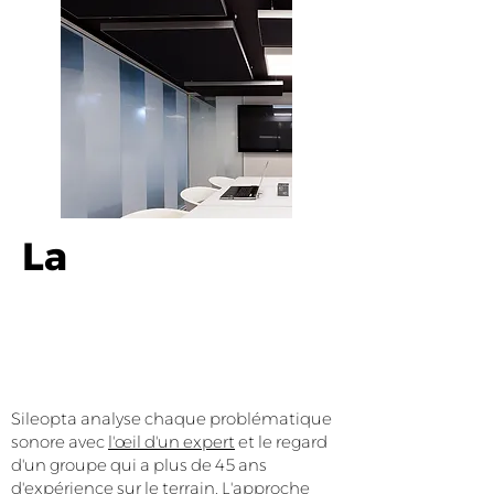
La
so
lu
t
n
io
.
Sileopta analyse chaque problématique
sonore avec
l'œil d'un expert
et le regard
d'un groupe qui a plus de 45 ans
d'expérience sur le terrain. L'approche